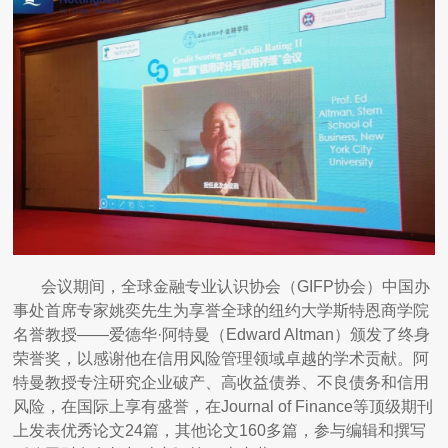
会议期间，全球金融专业认识协会（GIFP协会）中国办
事处首席专家姚奕先生为享誉全球的纽约大学斯特恩商学院
名誉教授——爱德华·阿特曼（Edward Altman）颁发了终身
荣誉奖，以感谢他在信用风险管理领域卓越的学术贡献。阿
特曼教授专注研究企业破产、高收益债券、不良债务和信用
风险，在国际上享有盛誉，在Journal of Finance等顶级期刊
上发表优秀论文24篇，其他论文160多篇，参与编辑和撰写