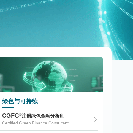
绿色与可持续
其他
®
®
CGFC
FPP
注册绿色金融分析师
Certified Green Finance Consultant
Family 