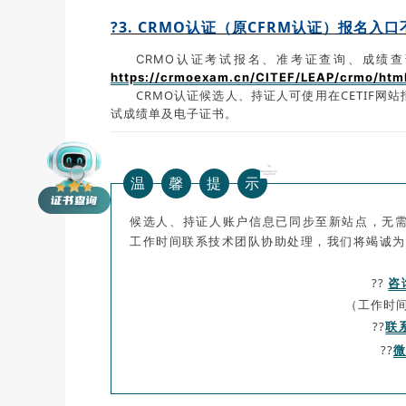
?3. CRMO认证（原CFRM认证）报名入口
CRMO认证考试报名、准考证查询、成绩查
https://crmoexam.cn/CITEF/LEAP/crmo/html
CRMO认证候选人、持证人可使用在CETIF网
试成绩单及电子证书。
温
馨
提
示
候选人、持证人账户信息已同步至新站点，无
工作时间联系技术团队协助处理，我们将竭诚为
??
咨
（工作时间：
??
联
??
微